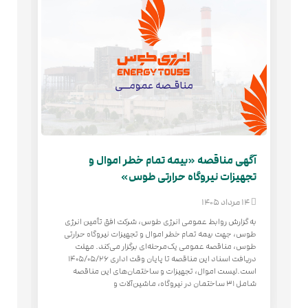
آگهی مناقصه «بیمه تمام خطر اموال و
باز
تجهیزات نیروگاه حرارتی طوس»
طوس
پرو
14 مرداد 1405
22 تیر 1405
به گزارش روابط عمومی انرژی طوس، شرکت افق تأمين انرژی
طوس، جهت بيمه تمام خطر اموال و تجهيزات نيروگاه حرارتی
به 
رق و
طوس، مناقصه عمومی یک‌مرحله‌ای برگزار می‌کند. مهلت
تعا
یط
دریافت اسناد این مناقصه تا پایان وقت اداری ۱۴۰۵/۰۵/۲۶
انر
است.لیست اموال، تجهیزات و ساختمان‌های این مناقصه
تأم
شامل ۳۱ ساختمان‌ در نیروگاه، ماشین‌آلات و
حضو
مجم