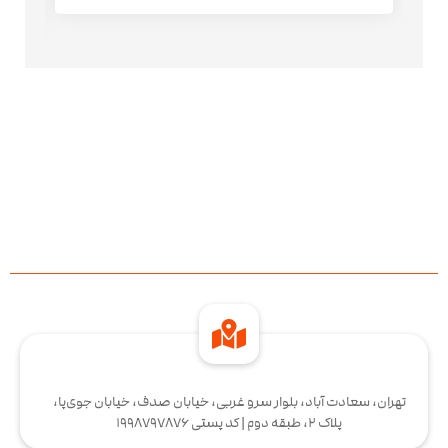
تهران، سعادت آباد، بلوار سرو غربی، خیابان صدف، خیابان جوی‌پا،
پلاک 2، طبقه دوم | کد پستی 1998797876