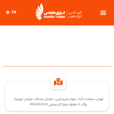
EN
تهران، سعادت آباد، بلوار سرو غربی، خیابان صدف، خیابان جوی‌پا،
پلاک 2، طبقه دوم | کد پستی 1998797876