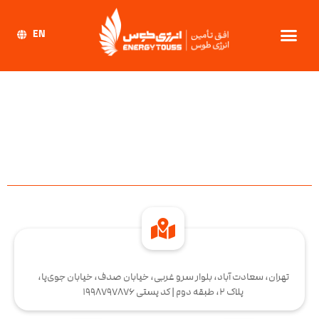
EN
تهران، سعادت آباد، بلوار سرو غربی، خیابان صدف، خیابان جوی‌پا،
پلاک 2، طبقه دوم | کد پستی 1998797876