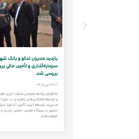
 اموال و تجهیزات نیروگاه
بازدید مدیران تدکو و بانک شه
سرمایه‌گذاری و تأمین مالی پرو
بررسی شد
22 تیر 1405
ین انرژی طوس، این شرکت جهت بيمه تمام
 طوس، با مشخصات مندرج در آگهی،
به گزارش روابط عمومی شرکت انرژی طوس
کند. مهلت دریافت اسناد مناقصه تا پایان
و توسعه همکاری‌های راهبردی در حوزه ا
۱۴ است. برای مشاهده و دریافت اسناد مناقصه به بخش
مدیریت توسعه انرژی تأمین (تدکو)، شرک
حضور در نیروگاه طوس، ضمن بازدید از
ظرفیت‌های