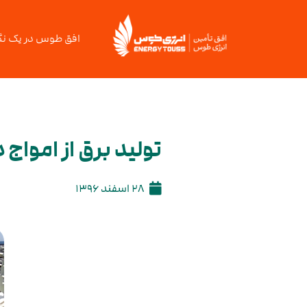
افق طوس در یک نگ
تولید برق از امواج د
28 اسفند 1396