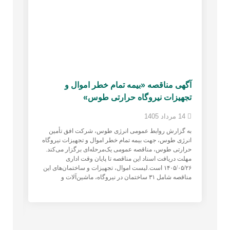
آگهی مناقصه «بیمه تمام خطر اموال و
باز
تجهیزات نیروگاه حرارتی طوس»
طو
مال
14 مرداد 1405
22 تیر 1405
به گزارش روابط عمومی انرژی طوس، شرکت افق تأمين
انرژی طوس، جهت بيمه تمام خطر اموال و تجهيزات نيروگاه
به 
حرارتی طوس، مناقصه عمومی یک‌مرحله‌ای برگزار می‌کند.
تقو
مهلت دریافت اسناد این مناقصه تا پایان وقت اداری
حوز
۱۴۰۵/۰۵/۲۶ است.لیست اموال، تجهیزات و ساختمان‌های این
انر
مناقصه شامل ۳۱ ساختمان‌ در نیروگاه، ماشین‌آلات و
شهر
مخت