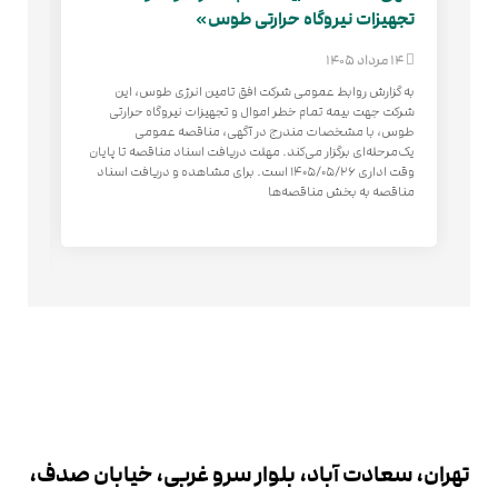
تجهیزات نیروگاه حرارتی طوس»
طوس
پرو
14 مرداد 1405
22 تیر 1405
به گزارش روابط عمومی شرکت افق تامین انرژی طوس، این
شرکت جهت بيمه تمام خطر اموال و تجهيزات نيروگاه حرارتی
به 
طوس، با مشخصات مندرج در آگهی، مناقصه عمومی
تعا
یک‌مرحله‌ای برگزار می‌کند. مهلت دریافت اسناد مناقصه تا پایان
انر
وقت اداری ۱۴۰۵/۰۵/۲۶ است. برای مشاهده و دریافت اسناد
تأم
مناقصه به بخش مناقصه‌ها
حضو
مجم
تهران، سعادت آباد، بلوار سرو غربی، خیابان صدف،