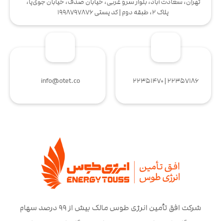
تهران، سعادت آباد، بلوار سرو غربی، خیابان صدف، خیابان جوی‌پا،
پلاک 2، طبقه دوم | کد پستی 1998797876
info@otet.co
۲۲۳۵۷۱۸۶ | ۲۲۳۵۱۴۷۰
شرکت افق تأمین انرژی طوس مالک بیش از ۹۹ درصد سهام