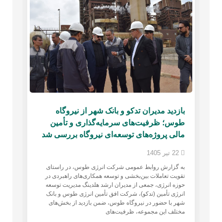
بازدید مدیران تدکو و بانک شهر از نیروگاه
باز
طوس؛ ظرفیت‌های سرمایه‌گذاری و تأمین
تأک
مالی پروژه‌های توسعه‌ای نیروگاه بررسی شد
انر
22 تیر 1405
21 تیر 1405
ین
به گزارش روابط عمومی شرکت انرژی طوس، در راستای
به 
ی
تقویت تعاملات بین‌بخشی و توسعه همکاری‌های راهبردی در
سعی
حوزه انرژی، جمعی از مدیران ارشد هلدینگ مدیریت توسعه
(شس
انرژی تأمین (تدکو)، شرکت افق تأمین انرژی طوس و بانک
توس
شهر با حضور در نیروگاه طوس، ضمن بازدید از بخش‌های
روی
مختلف این مجموعه، ظرفیت‌های
اجر