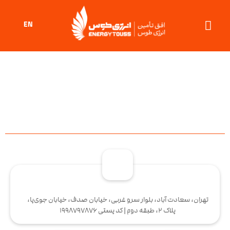
EN
تهران، سعادت آباد، بلوار سرو غربی، خیابان صدف، خیابان جوی‌پا،
پلاک 2، طبقه دوم | کد پستی 1998797876