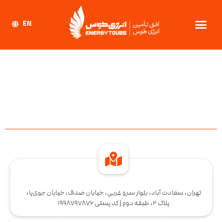
EN
تهران، سعادت آباد، بلوار سرو غربی، خیابان صدف، خیابان جوی‌پا،
پلاک 2، طبقه دوم | کد پستی 1998797876