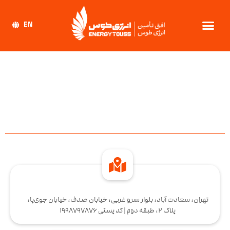
EN
تهران، سعادت آباد، بلوار سرو غربی، خیابان صدف، خیابان جوی‌پا،
پلاک 2، طبقه دوم | کد پستی 1998797876