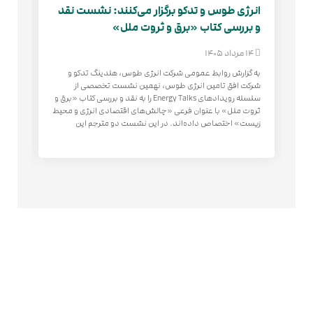
انرژی طوس و تدکو برگزار می‌کنند: نشست نقد
آگه
و بررسی کتاب «برق و ثروت ملل»
تجه
14 مرداد 1405
14 مرداد 1405
به گزارش روابط عمومی شرکت انرژی طوس، هلدینگ تدکو و
به 
شرکت افق تامین انرژی طوس، نهمین نشست تخصصی از
طوس
سلسله رویدادهای Energy Talks را به نقد و بررسی کتاب «برق و
طوس
ثروت ملل» با عنوان فرعی «چالش‌های اقتصادی انرژی و محیط
زیست» اختصاص داده‌اند. در این نشست دو مترجم این
است
شامل ۳۱ ساختمان‌ در 